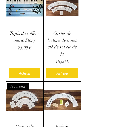
Tapis de solfège
Cartes de
music Story
lecture de notes
clé de sol clé de
Prix
75,00 €
fa
Prix
16,00 €
Acheter
Acheter
Nouveau
Cartes de
Balade