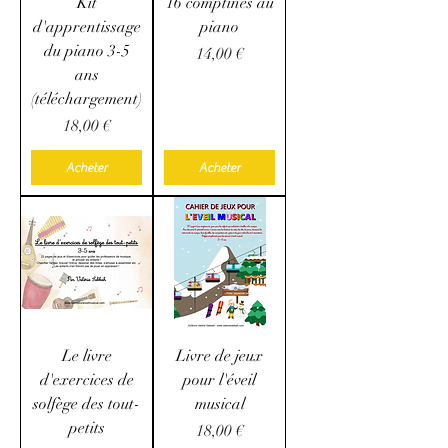
Kit
16 comptines au
d'apprentissage
piano
du piano 3-5
Prix
14,00 €
ans
(téléchargement)
Prix
18,00 €
Acheter
Acheter
Le livre
Livre de jeux
d'exercices de
pour l'éveil
solfège des tout-
musical
petits
Prix
18,00 €