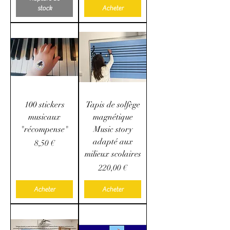
stock
Acheter
100 stickers
Tapis de solfège
musicaux
magnétique
"récompense"
Music story
adapté aux
Prix
8,50 €
milieux scolaires
Prix
220,00 €
Acheter
Acheter