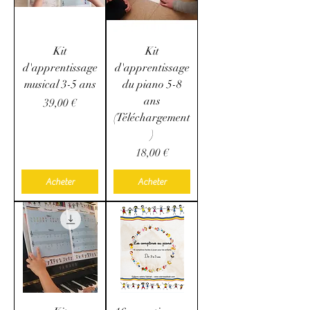
Kit
Kit
d'apprentissage
d'apprentissage
musical 3-5 ans
du piano 5-8
ans
Prix
39,00 €
(Téléchargement
)
Prix
18,00 €
Acheter
Acheter