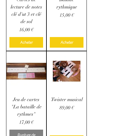
lecture de notes
rythmique
clé d'ut 3 et clé
Prix
15,00 €
de sol
Prix
16,00 €
Acheter
Acheter
Jeu de cartes
Twister musical
"La bataille de
Prix
89,00 €
rythmes"
Prix
17,00 €
Rupture de