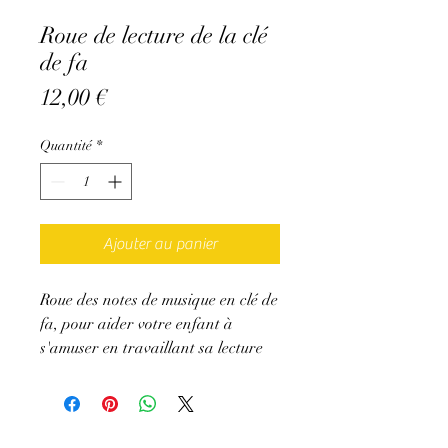
Roue de lecture de la clé
de fa
Prix
12,00 €
Quantité
*
Ajouter au panier
Roue des notes de musique en clé de
fa, pour aider votre enfant à
s'amuser en travaillant sa lecture
de notes en lui lançant des petits
défis de reconnaissance .
N'oubliez pas de fixer une flèche au
centre (Vous pouvez la créer et