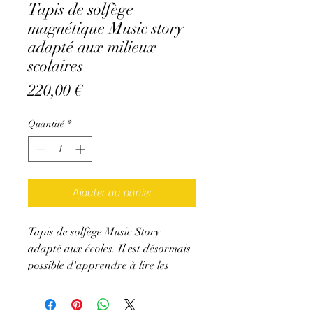
Tapis de solfège
magnétique Music story
adapté aux milieux
scolaires
Prix
220,00 €
Quantité
*
Ajouter au panier
Tapis de solfège Music Story
adapté aux écoles. Il est désormais
possible d'apprendre à lire les
notes de musique en clé de sol et en
clé de fa en milieux scolaires grâce