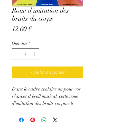
Roue d'imitation des
bruits du corps
Prix
12,00 €
Quantité
*
Ajouter au panier
Dans le cadre scolaire ou pour vos
séances d'éveil musical, cette roue
d'imitation des bruits corporels
résistantes aux chocs, de 17cm x 17
cm, fera le bonheur des petits et des
grands. Tournez la roue et faites de
votre mieux pour imiter le son