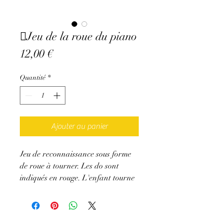
Jeu de la roue du piano
Prix
12,00 €
Quantité
*
Ajouter au panier
Jeu de reconnaissance sous forme
de roue à tourner. Les do sont
indiqués en rouge. L'enfant tourne
la roue et essaie de trouver le nom
de la note sur laquelle il est arrivé.
Aidez le en disant les notes à voix