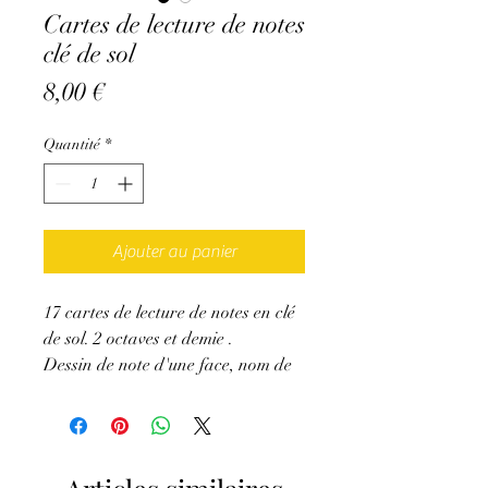
Cartes de lecture de notes
clé de sol
Prix
8,00 €
Quantité
*
Ajouter au panier
17 cartes de lecture de notes en clé
de sol. 2 octaves et demie .
Dessin de note d'une face, nom de
la note de l'autre. Pour apprendre
à lire les notes dans la clé de son
instrument depuis n'importe quel
lieu !